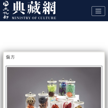
跳到主要內容
:::
藏品資訊
:::
偏方