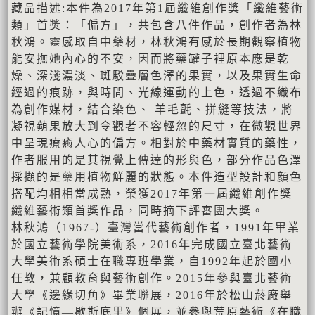
藏品描述:本件為2017年第1屆纖維創作獎「纖維藝術
類」首獎：「偏方」，共包含八件作品，創作者為林
秋鴻。靈感取自中藥材，林秋鴻有感於長期觀察植物
能安撫她內心的不安，因而將藥罐子裡原本應是乾
燥、深淺濃淡、斑駁疊層色澤的果實，以及果實生命
經過的痕跡，與時間、光線運動的上色，透過不織布
為創作媒材，結合染色、 羊毛氈、拼縫等技法，將
凝視蒴果放大到令觀者不容輕忽的尺寸，在微觀世界
中呈現療癒人心的偏方。相對於中藥材實質的藥性，
作者服用的是其視覺上傳達的形與色，部分作品色澤
採擷的是藥用植物鮮麗的狀態。本件造型設計和顏色
搭配均相相當成熟，榮獲2017年第一屆纖維創作獎
纖維藝術類首獎作品，同時摘下評審團大獎。
林秋鴻（1967-）臺灣當代藝術創作者，1991年畢業
於國立藝術學院美術系，2016年完成國立臺北藝術
大學美術系碩士在職專班學業，自1992年起於國小
任教，兼顧教育與藝術創作。2015年參與臺北藝術
大學《邊緣切角》畢業聯展，2016年於松山菸廠舉
辦《記憶—歇斯底里》個展，並參與荒原藝術《在職