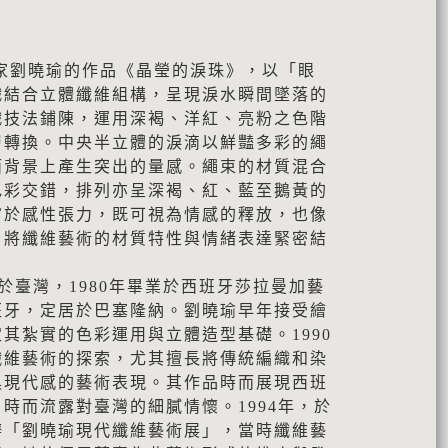
家劉曉瑜的作品《晶瑩的淚珠》，以「眼
織結合立體纖維組構，呈現淚水瞬間墜落的
織技法鋪陳，運用深褐、洋紅、亮粉之色階
層轉換。中央半立體的淚滴以鮮豔多彩的繩
面背景上產生突出的量感。繩束的材質混合
色彩交錯，排列亦呈深褐、紅、藍至鵝黃的
富於感性張力，既可視為情感的釋放，也像
，將纖維藝術的材質特性與情緒表達緊密結
生於臺灣，1980年畢業於西班牙莎拉曼加藝
班牙，定居於巴塞隆納。劉曉瑜早年接受繪
其紮實的色彩運用與立體造型基礎。1990
纖維藝術的探索，尤其擅長將傳統編織和染
具現代感的藝術表現。其作品時而展現西班
時而流露對臺灣的細膩情懷。1994年，於
辦「劉曉瑜現代纖維藝術展」，當時纖維藝