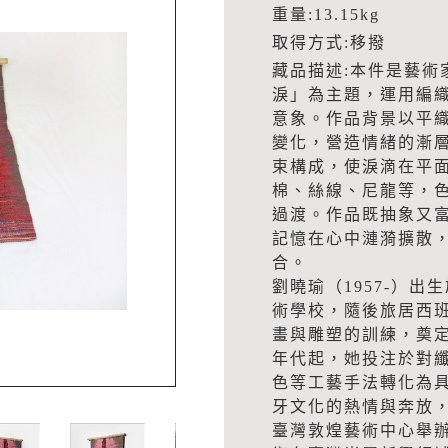
重量:13.15kg
取得方式:移撥
藏品描述:本件是藝術
淚」為主題，運用編
意象。作品背景以平
變化，營造情緒的漸
束構成，使淚滴在平
棉、絲線、尼龍等，
過渡。作品既抽象又
記憶在心中漣漪擴散
合。
劉曉瑜（1957-）出
術學校，隨後旅居西
畫與雕塑的訓練，奠定
年代起，她投注於對
色等工藝手法轉化為
牙文化的熱情與奔放，
臺灣敦煌藝術中心舉