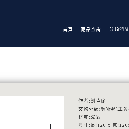
分類瀏
首頁
藏品查詢
作者:劉曉瑜
文物分類:藝術類\工藝
材質:織品
尺寸:長:120 x 寬:126