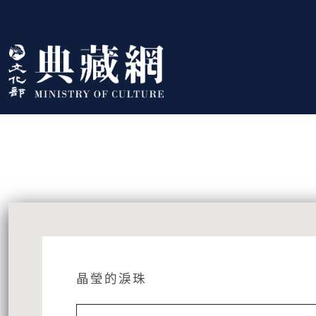
跳到主要內容
:::
藏品資訊
:::
晶瑩的淚珠