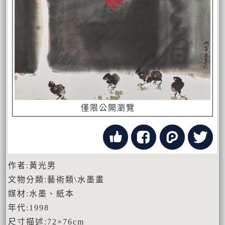
僅限公開瀏覽
作者:黃光男
文物分類:藝術類\水墨畫
媒材:水墨、紙本
年代:1998
尺寸描述:72×76cm