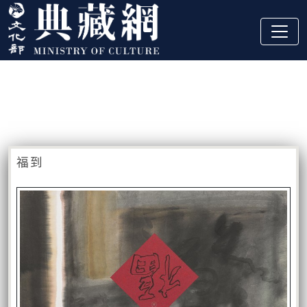
跳到主要內容
:::
藏品資訊
:::
福到