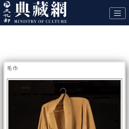
跳到主要內容
:::
藏品資訊
:::
毛巾