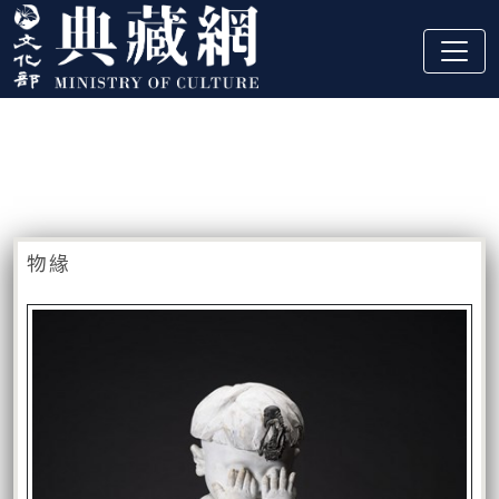
跳到主要內容
:::
藏品資訊
:::
物緣