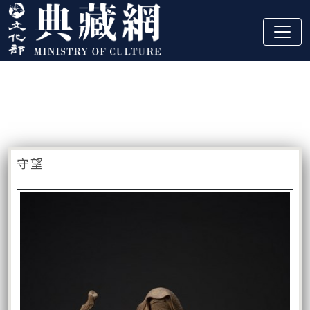
跳到主要內容
:::
藏品資訊
:::
守望