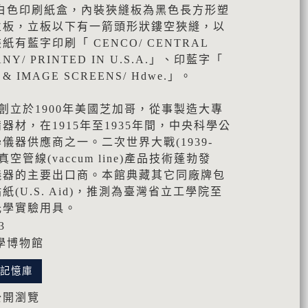
白色印刷紙盒，內裝狹縫板為黑色長方形塑
立板，立板以下有一箭頭形狀鏤空狹縫，以
有藍字印刷「 CENCO/ CENTRAL
ANY/ PRINTED IN U.S.A.」、印藍字「
T & IMAGE SCREENS/ Hdwe.」。
o)創立於1900年美國芝加哥，從事製造大專
材，在1915年至1935年間，中央科學公
儀器供應商之一。二次世界大戰(1939-
空管線(vaccum line)產品技術蓬勃發
儀器的主要出口商。本館典藏其它同廠牌包
(U.S. Aid)，推測為臺灣省立工學院至
光學實驗用具。
3
學博物館
化記憶庫
公開瀏覽