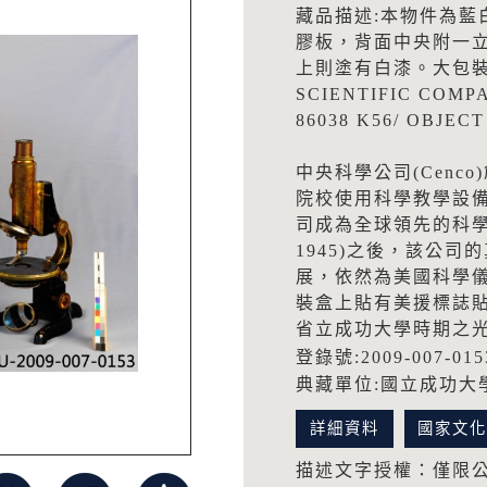
藏品描述:本物件為藍
膠板，背面中央附一
上則塗有白漆。大包裝紙
SCIENTIFIC COMP
86038 K56/ OBJEC
中央科學公司(Cenc
院校使用科學教學設備器
司成為全球領先的科學
1945)之後，該公司的真
展，依然為美國科學
裝盒上貼有美援標誌貼紙
省立成功大學時期之
登錄號:2009-007-015
典藏單位:國立成功大
詳細資料
國家文
描述文字授權：僅限