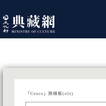
跳到主要內容
:::
藏品資訊
:::
「Cenco」狹縫板(slit)