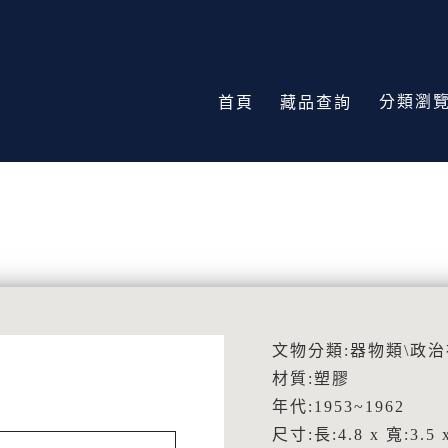
分類瀏
首頁
藏品查詢
文物分類:器物類\政
材質:塑膠
年代:1953~1962
尺寸:長:4.8 x 寬:3.5 