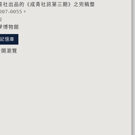
青社出品的《成青社訊第三期》之完稿整
07-0055。
2
學博物館
化記憶庫
公開瀏覽