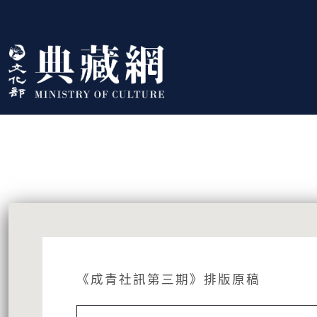
跳到主要內容
:::
藏品資訊
:::
《成青社訊第三期》排版原稿