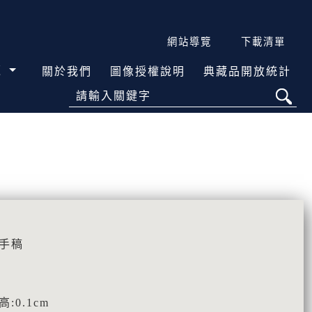
網站導覽
下載清單
覽
關於我們
圖像授權說明
典藏品開放統計
請輸入關鍵字
\手稿
高:0.1cm