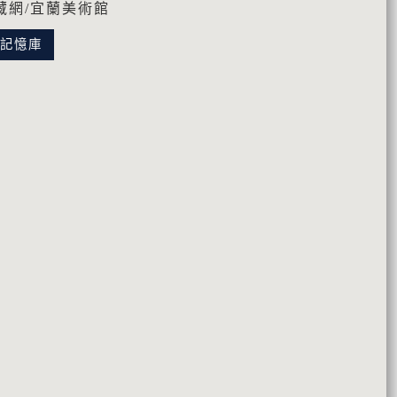
藏網/宜蘭美術館
化記憶庫