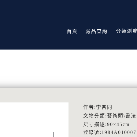
分類瀏
首頁
藏品查詢
作者:李普同
文物分類:藝術類\書法
尺寸描述:90×45cm
登錄號:1984A010007