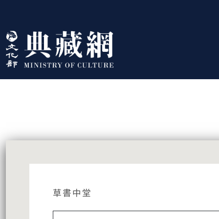
跳到主要內容
:::
藏品資訊
:::
草書中堂