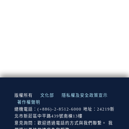
:::
版權所有
文化部
隱私權及安全政策宣示
著作權聲明
總機電話：(+886)-2-8512-6000 地址：24219新
北市新莊區中平路439號南棟13樓
意見詢問：歡迎透過電話的方式與我們聯繫。 我