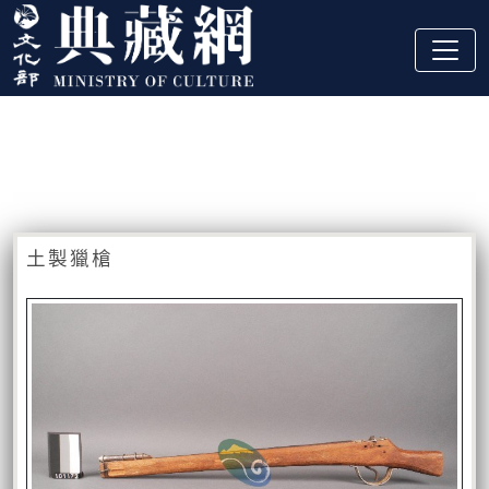
跳到主要內容
:::
藏品資訊
:::
土製獵槍