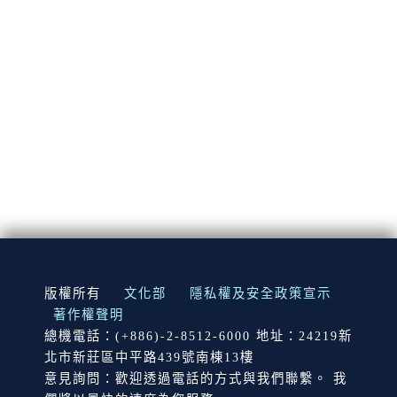
:::
版權所有
文化部
隱私權及安全政策宣示
著作權聲明
總機電話：(+886)-2-8512-6000 地址：24219新
北市新莊區中平路439號南棟13樓
意見詢問：歡迎透過電話的方式與我們聯繫。 我