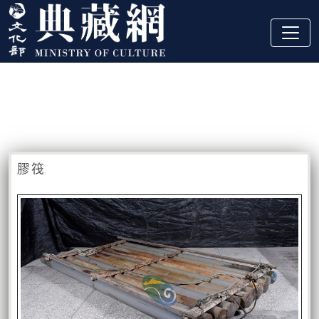
跳到主要內容
:::
藏品資訊
:::
膠筏