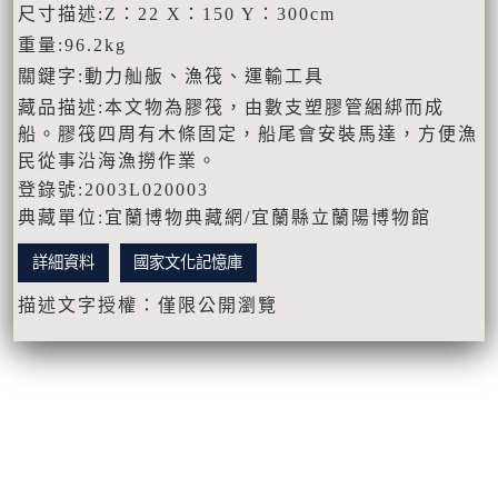
尺寸描述:Z：22 X：150 Y：300cm
重量:96.2kg
關鍵字:動力舢舨、漁筏、運輸工具
藏品描述:本文物為膠筏，由數支塑膠管綑綁而成
船。膠筏四周有木條固定，船尾會安裝馬達，方便漁
民從事沿海漁撈作業。
登錄號:2003L020003
典藏單位:宜蘭博物典藏網/宜蘭縣立蘭陽博物館
詳細資料
國家文化記憶庫
描述文字授權：僅限公開瀏覽