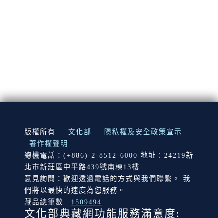
:::
版權所有
文化部
隱私權及安全政策宣示
著作權聲明
總機電話：(+886)-2-8512-6000 地址：24219新
北市新莊區中平路439號南棟13樓
意見詢問：歡迎透過電話的方式與我們聯繫。 我
們將以最快的速度為您服務。
藏品總筆數
1509494
文化部典藏網功能服務滿意度: