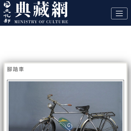
跳到主要內容
:::
藏品資訊
:::
腳踏車