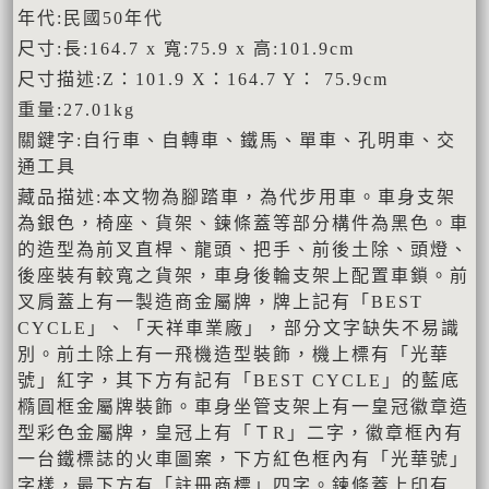
年代:民國50年代
尺寸:長:164.7 x 寬:75.9 x 高:101.9cm
尺寸描述:Z：101.9 X：164.7 Y： 75.9cm
重量:27.01kg
關鍵字:自行車、自轉車、鐵馬、單車、孔明車、交
通工具
藏品描述:本文物為腳踏車，為代步用車。車身支架
為銀色，椅座、貨架、鍊條蓋等部分構件為黑色。車
的造型為前叉直桿、龍頭、把手、前後土除、頭燈、
後座裝有較寬之貨架，車身後輪支架上配置車鎖。前
叉肩蓋上有一製造商金屬牌，牌上記有「BEST
CYCLE」、「天祥車業廠」，部分文字缺失不易識
別。前土除上有一飛機造型裝飾，機上標有「光華
號」紅字，其下方有記有「BEST CYCLE」的藍底
橢圓框金屬牌裝飾。車身坐管支架上有一皇冠徽章造
型彩色金屬牌，皇冠上有「ＴR」二字，徽章框內有
一台鐵標誌的火車圖案，下方紅色框內有「光華號」
字樣，最下方有「註冊商標」四字。鍊條蓋上印有