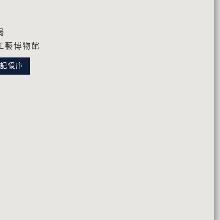
局
工藝博物館
化記憶庫