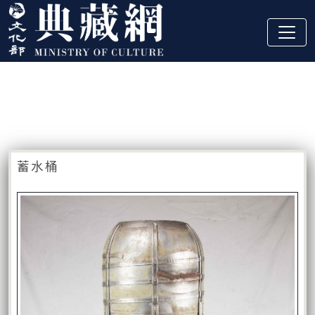
跳到主要內容
:::
藏品資訊
:::
蓄水桶