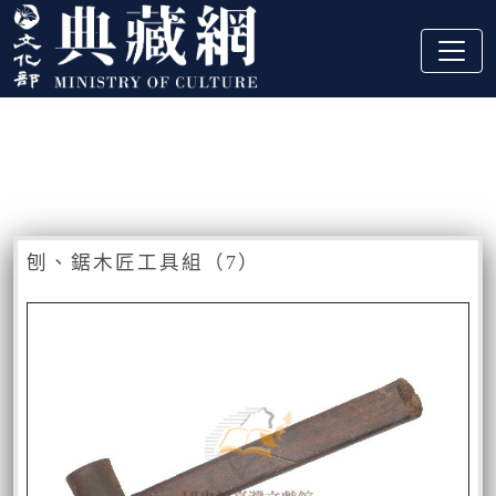
跳到主要內容
:::
藏品資訊
:::
刨、鋸木匠工具組（7）