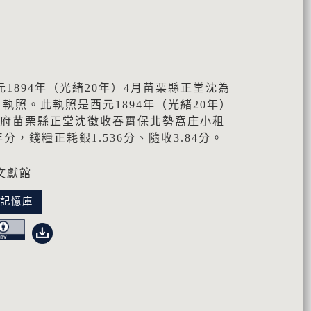
1894年（光緒20年）4月苗栗縣正堂沈為
執照。此執照是西元1894年（光緒20年）
臺灣府苗栗縣正堂沈徵收吞霄保北勢窩庄小租
分，錢糧正耗銀1.536分、隨收3.84分。
文獻館
化記憶庫