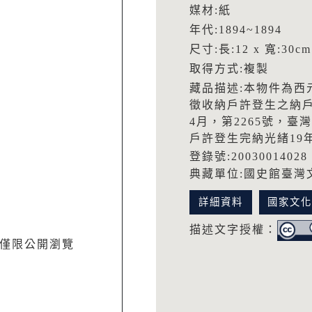
媒材:紙
年代:1894~1894
尺寸:長:12 x 寬:30cm
取得方式:複製
藏品描述:本物件為西元
徵收納戶許登生之納戶
4月，第2265號，
戶許登生完納光緒19年
登錄號:20030014028
典藏單位:國史館臺灣
詳細資料
國家文
描述文字授權：
僅限公開瀏覽