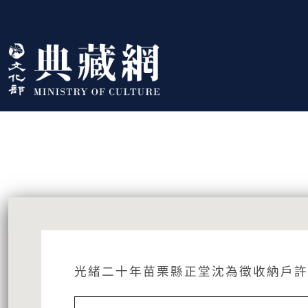
跳到主要內容
:::
藏品資訊
:::
光緒二十年苗栗縣正堂沈為徵收納戶許