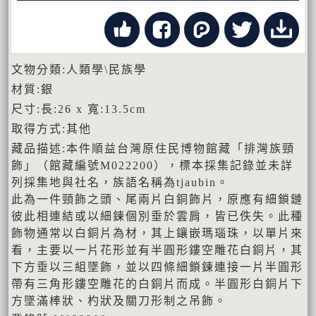
文物分類:人類學\民族學
材質:銀
尺寸:長:26 x 寬:13.5cm
取得方式:其他
藏品描述:本件順益台灣原住民博物館藏「排灣族頸
飾」（館藏編號M022200），標本採集記錄並未詳
列採集地與社名，族語名稱為tjaubin。
此為一件頸飾之頭、尾兩片白銅飾片，原應有細鎖鏈
彼此相連結或以細鍊個別垂於雲肩，皆已佚失。此種
飾物通常以白銅片為材，其上鑲嵌瑪瑙珠，以單片來
看，主要以一片花形並有半圓形鏤空雕花白銅片，其
下方垂以三組墜飾，並以四條細鎖鍊連接一片半圓形
帶有三角形鏤空雕花的白銅片而成。半圓形白銅片下
方墜滿棒狀、杓狀及關刀形制之吊飾。