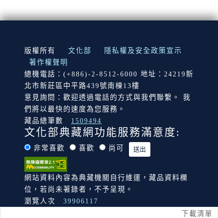
:::
版權所有
文化部
隱私權及安全政策宣示
著作權聲明
總機電話：(+886)-2-8512-6000 地址：24219新
北市新莊區中平路439號南棟13樓
意見詢問：歡迎透過電話的方式與我們聯繫。 我
們將以最快的速度為您服務。
藏品總筆數
1509494
文化部典藏網功能服務滿意度:
非常喜歡
喜歡
尚可
網站資料內容為典藏機關自行維運，藏品資料欄
位，若尚未著錄者，不予呈現。
瀏覽人次
39906117
下載清單