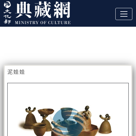
跳到主要內容
:::
藏品資訊
:::
泥娃娃