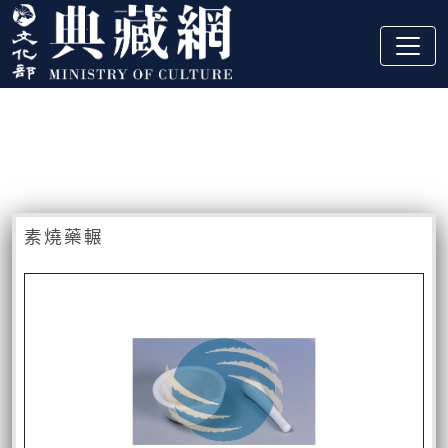
跳到主要內容
:::
藏品資訊
:::
素燒藥輾