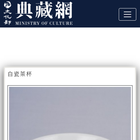
跳到主要內容
:::
藏品資訊
:::
白瓷茶杯