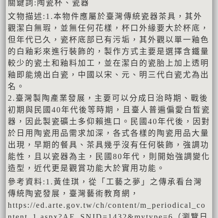
關鍵詞:陶瓷杯、瓷器
文物描述:1.本物件應屬於臺灣傳統瓷器茶具，其外
觀潔白無瑕，並無任何花樣，杯口外緣要大於杯底，
但年代已久，瓷杯底部已有污垢，其外觀以單一釉色
的白釉彩來進行裝飾的，製作方式主要是選擇含鐵量
較少的瓷土和釉料加工，並在潔白的瓷胎上加上透明
釉即能燒出白瓷，中國以宋、元、明三代白瓷尤為出
名。
2.臺灣製陶產業發展，主要可以分成日治時期、戰後
初期與民國40年代後等時期，且臺人普遍偏愛白皙瓷
器，因此製瓷礦土多仰賴進口。民國40年代後，因對
於日用陶瓷用品需求加深，各式各樣的陶瓷用品大量
出現，早期的餐具、茶具幾乎沒有任何裝飾，強調功
能性，且以瓷器為主，民國80年代，則開始強調變化
造型，近代更是觀賞功能大於實用功能。
參考資料:1.黃佳琪，從「工藝之夢」之傳承看台灣
傳統陶瓷發展，臺灣藝術教育網，
https://ed.arte.gov.tw/ch/content/m_periodical_co
ntent_1.aspx?AE_SNID=1432&mytype=6（瀏覽日