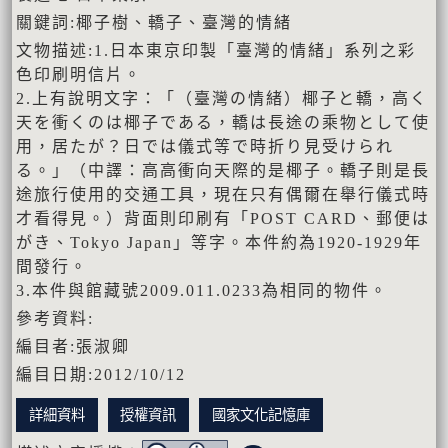
關鍵詞:椰子樹、轎子、臺灣的情緒
文物描述:1.日本東京印製「臺灣的情緒」系列之彩
色印刷明信片。
2.上有說明文字：「（臺灣の情緒）椰子と轎，高く
天を衝くのは椰子である，轎は長途の乘物として使
用，居たが？日では儀式等で時折り見受けられ
る。」（中譯：高高衝向天際的是椰子。轎子則是長
途旅行使用的交通工具，現在只有偶爾在舉行儀式時
才看得見。）背面則印刷有「POST CARD、郵便は
がき、Tokyo Japan」等字。本件約為1920-1929年
間發行。
3.本件與館藏號2009.011.0233為相同的物件。
參考資料:
編目者:張淑卿
編目日期:2012/10/12
詳細資料
授權資訊
國家文化記憶庫