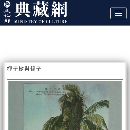
跳到主要內容
:::
藏品資訊
:::
椰子樹與轎子