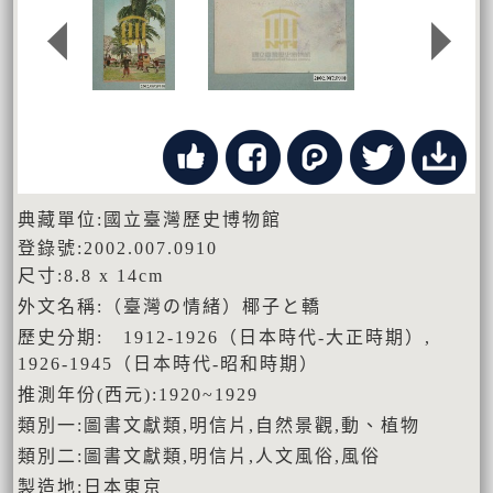
典藏單位:國立臺灣歷史博物館
登錄號:2002.007.0910
尺寸:8.8 x 14cm
外文名稱:（臺灣の情緒）椰子と轎
歷史分期: 1912-1926（日本時代-大正時期）,
1926-1945（日本時代-昭和時期）
推測年份(西元):1920~1929
類別一:圖書文獻類,明信片,自然景觀,動、植物
類別二:圖書文獻類,明信片,人文風俗,風俗
製造地:日本東京