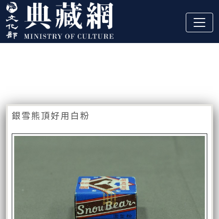
跳到主要內容
:::
藏品資訊
:::
銀雪熊頂好用白粉