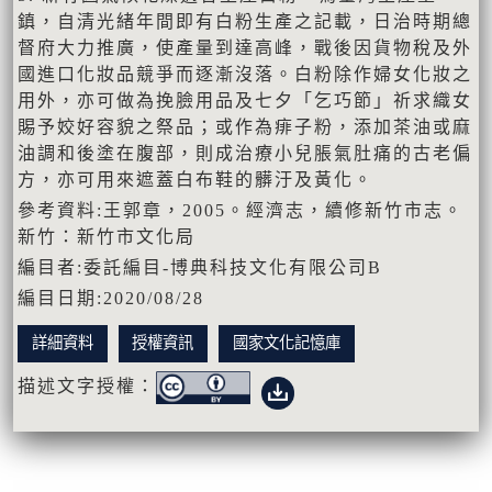
鎮，自清光緒年間即有白粉生產之記載，日治時期總
督府大力推廣，使產量到達高峰，戰後因貨物稅及外
國進口化妝品競爭而逐漸沒落。白粉除作婦女化妝之
用外，亦可做為挽臉用品及七夕「乞巧節」祈求織女
賜予姣好容貌之祭品；或作為痱子粉，添加茶油或麻
油調和後塗在腹部，則成治療小兒脹氣肚痛的古老偏
方，亦可用來遮蓋白布鞋的髒汙及黃化。
參考資料:王郭章，2005。經濟志，續修新竹市志。
新竹：新竹市文化局
編目者:委託編目-博典科技文化有限公司B
編目日期:2020/08/28
詳細資料
授權資訊
國家文化記憶庫
描述文字授權：