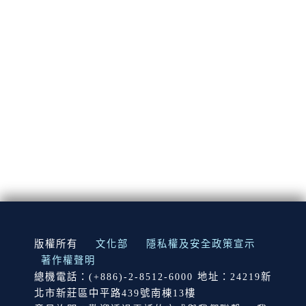
:::
版權所有
文化部
隱私權及安全政策宣示
著作權聲明
總機電話：(+886)-2-8512-6000 地址：24219新
北市新莊區中平路439號南棟13樓