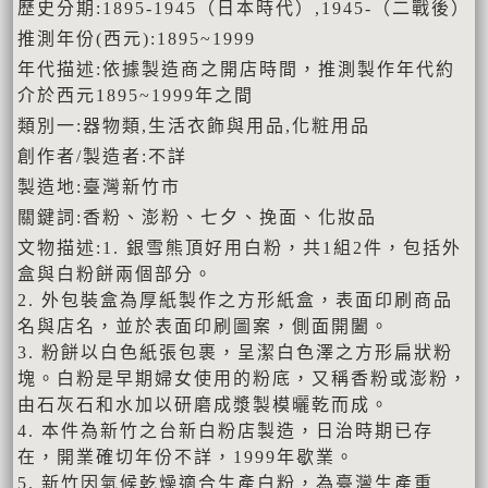
歷史分期:1895-1945（日本時代）,1945-（二戰後）
推測年份(西元):1895~1999
年代描述:依據製造商之開店時間，推測製作年代約
介於西元1895~1999年之間
類別一:器物類,生活衣飾與用品,化粧用品
創作者/製造者:不詳
製造地:臺灣新竹市
關鍵詞:香粉、澎粉、七夕、挽面、化妝品
文物描述:1. 銀雪熊頂好用白粉，共1組2件，包括外
盒與白粉餅兩個部分。
2. 外包裝盒為厚紙製作之方形紙盒，表面印刷商品
名與店名，並於表面印刷圖案，側面開闔。
3. 粉餅以白色紙張包裹，呈潔白色澤之方形扁狀粉
塊。白粉是早期婦女使用的粉底，又稱香粉或澎粉，
由石灰石和水加以研磨成漿製模曬乾而成。
4. 本件為新竹之台新白粉店製造，日治時期已存
在，開業確切年份不詳，1999年歇業。
5. 新竹因氣候乾燥適合生產白粉，為臺灣生產重