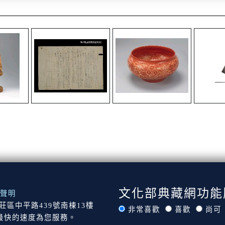
文化部典藏網功能
聲明
市新莊區中平路439號南棟13樓
非常喜歡
喜歡
尚可
最快的速度為您服務。