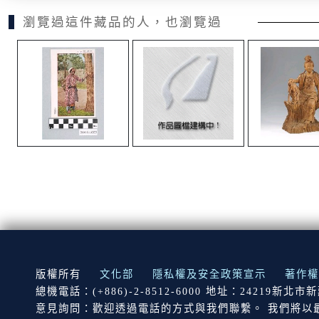
瀏覽過這件藏品的人，也瀏覽過
:::
版權所有
文化部
隱私權及安全政策宣示
著作權
總機電話：(+886)-2-8512-6000 地址：24219新北
意見詢問：歡迎透過電話的方式與我們聯繫。 我們將以