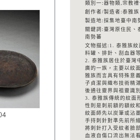
類別一:器物類,宗教禮
創作者/製造者:泰雅族
製造地:採集地臺中南
關鍵詞:臺灣原住民、泰
南勢蕃
文物描述:1. 泰雅
料罐、排針、刮血器
2. 泰雅族居住於臺
廣的一族，主要以紋
雅族而言具有特殊意
子貞潔與織布技術精
後通往靈界與祖靈識
3. 泰雅族傳統的紋
性則是刺前額的額紋
紋面師先以炭筆或沾
手持刺針對準先前所
將刺針打入受紋者臉
血液自傷口流出無法