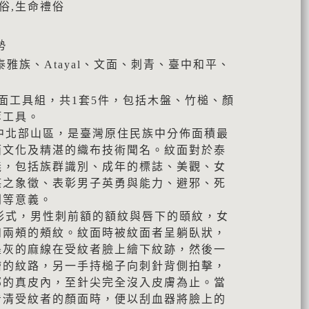
俗,生命禮俗
勢
雅族、Atayal、文面、刺青、臺中和平、
族紋面工具組，共1套5件，包括木盤、竹槌、顏
等工具。
灣中北部山區，是臺灣原住民族中分佈面積最
面文化及精湛的織布技術聞名。紋面對於泰
義，包括族群識別、成年的標誌、美觀、女
湛之象徵、表彰男子英勇與能力、避邪、死
別等意義。
面形式，男性刺前額的額紋與唇下的頤紋，女
和兩頰的頰紋。紋面時被紋面者呈躺臥狀，
墨灰的麻線在受紋者臉上繪下紋跡，然後一
繪的紋路，另一手持槌子向刺針背側拍擊，
部的真皮內，至針尖完全沒入皮膚為止。當
看清受紋者的顏面時，便以刮血器將臉上的