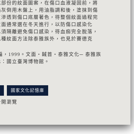
成部份的紋面圖案，在傷口血液凝固前，將
鍋灰倒用木盤上，用油脂調和後，塗抹到傷
灰滲透到傷口底層著色，待整個紋面過程完
紋面通常選在冬天進行，以防傷口感染化
也須隔離避免傷口感染，待血痂完全脫落，
此種紋面方法除泰雅族外，也見於賽德克
。
編，1999。文面‧馘首‧泰雅文化─ 泰雅族
北：國立臺灣博物館。
訊
國家文化記憶庫
公開瀏覽