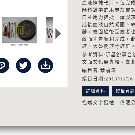
血液擦抹乾淨。每完
顏料罐中的木炭灰或
口並用力搓揉，讓炭
成後血液自然凝固。
膿，紋面過後受紋者
紋面才告順利完成，
族、太魯閣族等族群
參考資料:阮昌銳等合
文面文化展專輯。臺
編目者:葉前錦
編目日期:2013/03/26
詳細資料
授權資
描述文字授權：僅限