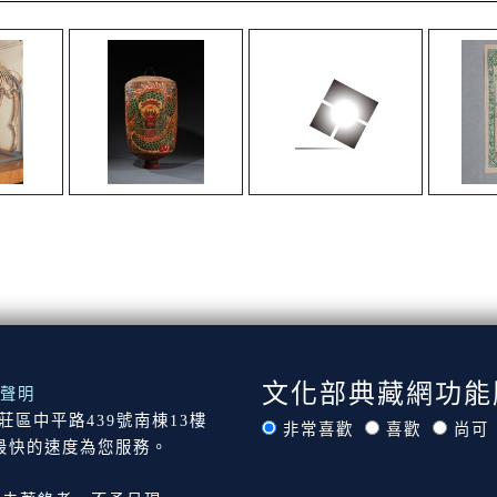
文化部典藏網功能
聲明
市新莊區中平路439號南棟13樓
非常喜歡
喜歡
尚可
最快的速度為您服務。