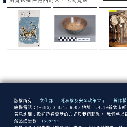
瀏覽過這件藏品的人，也瀏覽過
:::
版權所有
文化部
隱私權及安全政策宣示
著作權
總機電話：(+886)-2-8512-6000 地址：24219新北
意見詢問：歡迎透過電話的方式與我們聯繫。 我們將以
藏品總筆數
1509494