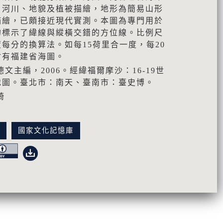
、河川、地貌及植被描繪，地形為簡易山形
描繪，已頗接近現代實測。本圖為專門用於
的標示了緯線與縱橫交錯的方位線。比例尺
每分的換算法。如每15荷里合一度，每20
附有福建省海圖。
文主編，2006。經緯福爾摩沙：16-19世
地圖。臺北市：南天、臺南市：臺史博。
琦
訊
國家文化記憶庫