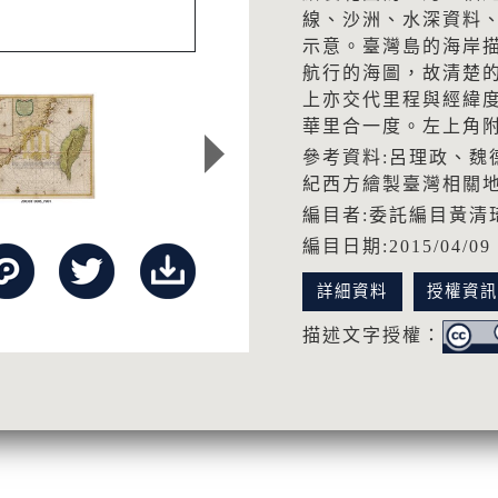
線、沙洲、水深資料
示意。臺灣島的海岸
航行的海圖，故清楚
上亦交代里程與經緯度
華里合一度。左上角
參考資料:呂理政、魏德
紀西方繪製臺灣相關
編目者:委託編目黃清
編目日期:2015/04/09
詳細資料
授權資
描述文字授權：