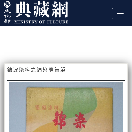
跳到主要內容
:::
藏品資訊
:::
錦波染料之錦染廣告單