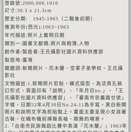
登錄號:2006.006.1010
尺寸:30.3 x 21.3cm
歷史分期: 1945-1965（二戰後初期）
推測年份(西元):1963~1963
年代描述:照片上載明日期
類別一:圖書文獻類,照片與相簿,人物
創作者/製造者:王氏攝影社圖片資料供應部
製造地:臺灣
關鍵詞:新聞照片、花木蘭、空軍子弟學校、王氏攝
影社
文物描述:1.新聞照片剪貼，橫式版型，為活頁孔裝
訂形式，頁面印有「說明」、「年月日no.」、「王
氏攝影社圖片資料供應部」、「臺南市忠義路廿號」
字樣，日期52年4月30日No.24-11為手寫，黑白新聞
照片和說明文字為剪貼黏上。畫面主要呈現小女孩著
古裝，在織布機前揮舞長袖、跳舞的場景。
2.「台南市民族舞蹈比賽中表演『花木蘭』」1963年