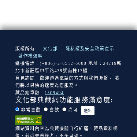
:::
版權所有
文化部
隱私權及安全政策宣示
著作權聲明
總機電話：(+886)-2-8512-6000 地址：24219新
北市新莊區中平路439號南棟13樓
意見詢問：歡迎透過電話的方式與我們聯繫。 我
們將以最快的速度為您服務。
藏品總筆數
1509494
文化部典藏網功能服務滿意度:
非常喜歡
喜歡
尚可
網站資料內容為典藏機關自行維運，藏品資料欄
位，若尚未著錄者，不予呈現。