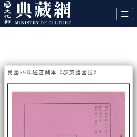
跳到主要內容
:::
藏品資訊
:::
民國59年送審劇本《群英護國誌》