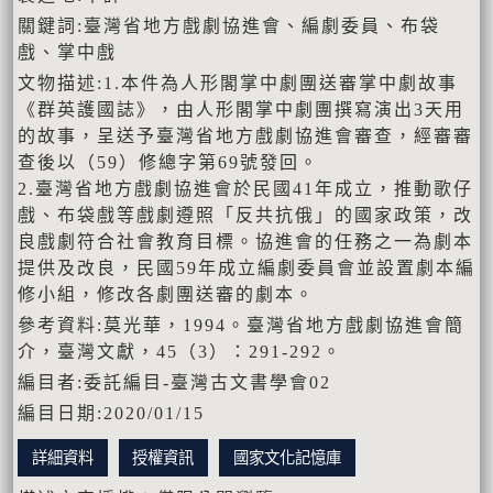
關鍵詞:臺灣省地方戲劇協進會、編劇委員、布袋
戲、掌中戲
文物描述:1.本件為人形閣掌中劇團送審掌中劇故事
《群英護國誌》，由人形閣掌中劇團撰寫演出3天用
的故事，呈送予臺灣省地方戲劇協進會審查，經審審
查後以（59）修總字第69號發回。
2.臺灣省地方戲劇協進會於民國41年成立，推動歌仔
戲、布袋戲等戲劇遵照「反共抗俄」的國家政策，改
良戲劇符合社會教育目標。協進會的任務之一為劇本
提供及改良，民國59年成立編劇委員會並設置劇本編
修小組，修改各劇團送審的劇本。
參考資料:莫光華，1994。臺灣省地方戲劇協進會簡
介，臺灣文獻，45（3）：291-292。
編目者:委託編目-臺灣古文書學會02
編目日期:2020/01/15
詳細資料
授權資訊
國家文化記憶庫