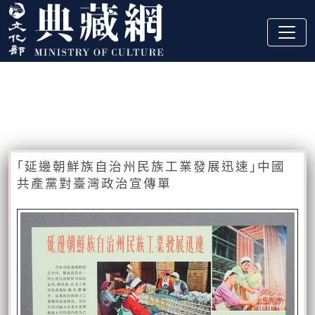
跳到主要內容
:::
藏品資訊
:::
｢延邊朝鮮族自治州民族工業發展迅速｣中國
共產黨對臺灣政治宣傳單