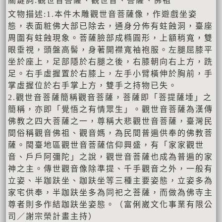
關鍵詞:觀世音菩薩、觀世音、菩薩、佛祖
文物描述:1.本件木雕觀世音菩薩像，作遊戲坐姿
態，表面粧佛大部已除去，通身分佈有蛀蝕洞，臺座
周圍有蛀蝕現象。菩薩臉部成橢圓形，上額稍寬，雙
眼垂視，頭盤高髻，身著開襟寬袖袍服。左腿屈膝平
坐於座上，足部隱於右腿之後，右膝朝向右上方，跣
足。右手虛握置於右膝上，左手小臂橫伸於胸前，手
掌虛握位於右手掌上方，雙手之持物已失。
2.觀世音菩薩簡稱觀音菩薩，菩薩即「菩提薩埵」之
簡稱，亦即「覺悟之有情眾生」。觀世音菩薩為漢傳
佛教之四大菩薩之一，尊稱大悲觀世音菩薩，臺灣民
間俗稱觀音佛祖、觀音媽，為民間普遍供奉的佛教菩
薩。閩臺地區觀世音菩薩信仰興盛，有「家家觀世
音、戶戶阿彌陀」之說，觀世音菩薩也成為普遍的家
神之主。傳世觀音像除準提、千手觀音之外，一般有
立姿、半跏趺坐、跏趺坐等三種主要姿態，立姿多為
家宅供奉，半跏趺坐多為同祀之菩薩，而做為佛寺主
尊者則多作結跏趺坐姿態。（富俐崴文化事業有限公
司／謝宗榮計畫主持）