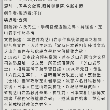
類別一:圖書文獻類,照片與相簿,名勝史蹟
創作者/製造者:不詳
製造地:臺灣
關鍵詞:六氏先生、學務官僚遭難之碑、蔣經國、芝
山岩事件紀念碑
文物描述:1.本物件為芝山岩事件與後續處理之相關
照片與文件，照片主題為「當時日本首相伊藤博文為
芝山岩事件在該處設立學務官僚遭難之碑。
2.1895年日本政府領有臺灣，首在芝山岩惠濟宮文昌
祠義墊原址，成立第一所國語傳習所－「芝山岩學
堂」，招募臺灣子弟學習日語。1896年元日，發生
「六氏先生事件」，當時義軍反攻臺北城，芝蘭堡
（士林）義軍攻擊芝山岩學堂，殺害六名日籍教師，
事後，日本人在芝山岩設神社，以紀念罹難教師，
並視芝山岩為教育聖地，神社前，日本首相伊藤博文
親書「學務官僚遭難之碑」，述其事件始末，並有碑
石刻載遭難教師之姓名。