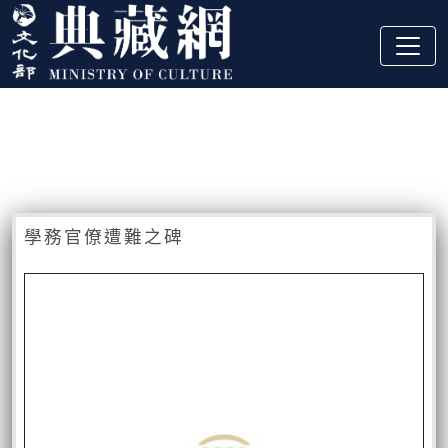
跳到主要內容
:::
藏品資訊
:::
學務官僚遭難之碑