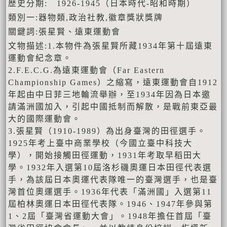
歷史分期: 1926-1945（日本時代-昭和時期）
類別一:器物類,政治社教,徽章獎狀獎牌
關鍵詞:張星賢、遠東運動會
文物描述:1.本物件為張星賢所藏1934年第十屆遠東
運動會紀念章。
2.F.E.C.G.為遠東運動會（Far Eastern
Championship Games）之縮寫，遠東運動會自1912
年起由中日菲三地輪流舉辦，至1934年因為日本邀
請滿洲國加入，引起中國抵制而解散，是戰前東亞最
大的國際運動會。
3.張星賢（1910-1989）為出身臺灣的田徑選手。
1925年考上臺中商業學校（今國立臺中科技大
學），開始接觸田徑運動，1931年考取早稻田大
學。1932年入選第10屆洛杉磯奧運日本田徑代表選
手，為該屆日本奧運代表隊唯一的臺灣選手，也是臺
灣首位奧運選手。1936年代表「滿洲國」入選第11
屆柏林奧運日本田徑代表隊。1946、1947年參與第
1、2屆「臺灣省運動大會」。1948年擔任首屆「臺