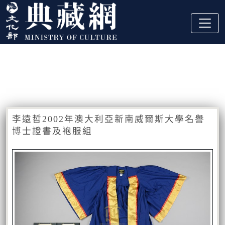
跳到主要內容
:::
藏品資訊
:::
李遠哲2002年澳大利亞新南威爾斯大學名譽
博士證書及袍服組