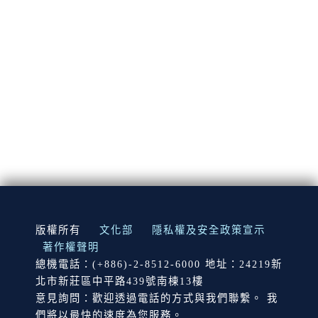
:::
版權所有
文化部
隱私權及安全政策宣示
著作權聲明
總機電話：(+886)-2-8512-6000 地址：24219新
北市新莊區中平路439號南棟13樓
意見詢問：歡迎透過電話的方式與我們聯繫。 我
們將以最快的速度為您服務。