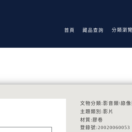
分類瀏
首頁
藏品查詢
文物分類:影音類\錄像
主題類別:影片
材質:膠卷
登錄號:20020060053