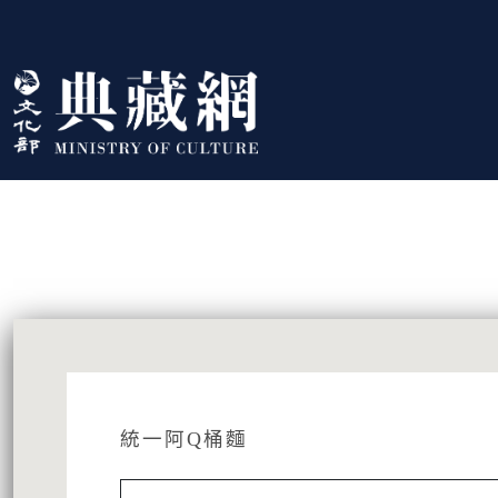
跳到主要內容
:::
藏品資訊
:::
統一阿Q桶麵