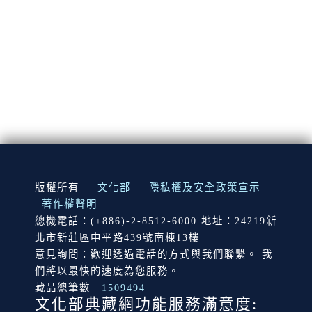
:::
版權所有
文化部
隱私權及安全政策宣示
著作權聲明
總機電話：(+886)-2-8512-6000 地址：24219新
北市新莊區中平路439號南棟13樓
意見詢問：歡迎透過電話的方式與我們聯繫。 我
們將以最快的速度為您服務。
藏品總筆數
1509494
文化部典藏網功能服務滿意度: