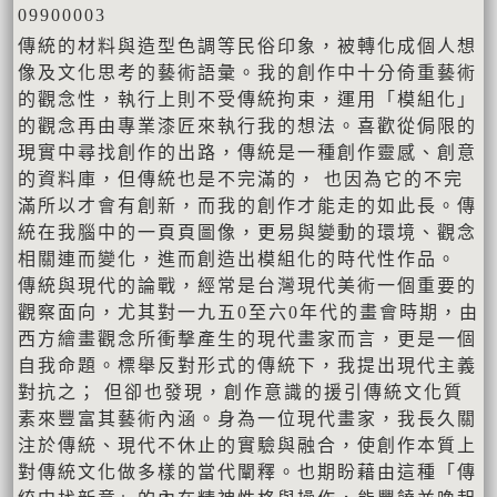
09900003
傳統的材料與造型色調等民俗印象，被轉化成個人想
像及文化思考的藝術語彙。我的創作中十分倚重藝術
的觀念性，執行上則不受傳統拘束，運用「模組化」
的觀念再由專業漆匠來執行我的想法。喜歡從侷限的
現實中尋找創作的出路，傳統是一種創作靈感、創意
的資料庫，但傳統也是不完滿的， 也因為它的不完
滿所以才會有創新，而我的創作才能走的如此長。傳
統在我腦中的一頁頁圖像，更易與變動的環境、觀念
相關連而變化，進而創造出模組化的時代性作品。
傳統與現代的論戰，經常是台灣現代美術一個重要的
觀察面向，尤其對一九五0至六0年代的畫會時期，由
西方繪畫觀念所衝撃產生的現代畫家而言，更是一個
自我命題。標舉反對形式的傳統下，我提出現代主義
對抗之； 但卻也發現，創作意識的援引傳統文化質
素來豐富其藝術內涵。身為一位現代畫家，我長久關
注於傳統、現代不休止的實驗與融合，使創作本質上
對傳統文化做多樣的當代闡釋。也期盼藉由這種「傳