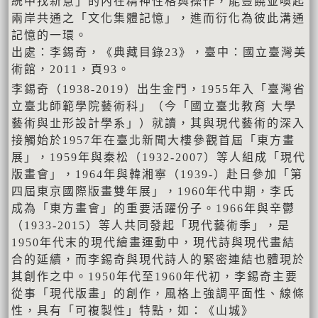
統中找新意」的內在精神性格與操作，能豐饒並喚起
兩岸共通之「文化集體記憶」，進而衍化為彼此溝通
記憶的一環。
出處：李錫奇，《典藏目錄23》，臺中：國立臺灣美
術館，2011，頁93。
李錫奇（1938-2019）出生金門，1955年入「臺灣省
立臺北師範學院藝術科」（今「國立臺北教育 大學
藝術與㐀形設計學系」）就讀，其與現代藝術的深入
接觸始於1957年在臺北新聞大樓參觀首屆「東方畫
展」，1959年與秦松（1932-2007）等人組成「現代
版畫會」，1964年與韓湘寧（1939-）赴日參加「第
四屆東京國際版畫雙年展」，1960年代中期，李氏
成為「東方畫會」的重要活躍份子。1966年與辛鬱
（1933-2015）等人共同發起「現代藝術季」，是
1950年代末的現代繪畫運動中，現代詩與現代畫結
合的延續，而李錫奇與現代詩人的緊密連結也體現於
其創作之中。1950年代至1960年代初，李錫奇主要
從事「現代版畫」的創作，風格上強調平面性、線條
性，具有「可複製性」特點，如：《山城》