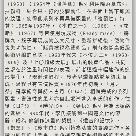
（1958）；1964年《降落傘》系列利用降落傘布沾
抹顏料，結合甩、打的肢體動作，在畫面上留下即興
的紋理，使得此系列不再具備版畫的「複製性」特
質；1965至1967年，《本位之一》（1966）、《戒
賭》（1967）等皆使用現成物（Ready-made），將
牌九、骰子等現成物放大尺寸、重新拼組後，使物件
喪失功能性，「賭具被視為藝術品」則有模糊高低級
藝術界線的意味。1960年代末《本位之三》（1968-
1969）及「七〇超級大展」展出的裝置作品，共同
之處在於注重時間性的表現，前者透過十幅連作的造
形變化，呈現循環過程， 後者以蠟燭點燃至結束而
成，過程具有表演性質。1970年代初期，「月之
祭」是李錫奇與詩人古月（1942-）相輔完成的系列
版畫，書法性的思考亦自此逐漸進入李氏的創作，往
後《日記》、《時光形》、《頓悟》系列皆為此脈絡
的延續。1990年代，李氏接觸到中國楚文化的漆
器，成為 他創作漆畫的契機，《遠古的記憶》、
《鬱黑》、《後本位》系列皆為漆畫的實踐之作。各
階段創作的「變異」是窺探李錫奇藝術脈絡的重要途