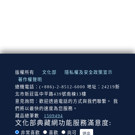
:::
版權所有
文化部
隱私權及安全政策宣示
著作權聲明
總機電話：(+886)-2-8512-6000 地址：24219新
北市新莊區中平路439號南棟13樓
意見詢問：歡迎透過電話的方式與我們聯繫。 我
們將以最快的速度為您服務。
藏品總筆數
1509494
文化部典藏網功能服務滿意度:
非常喜歡
喜歡
尚可