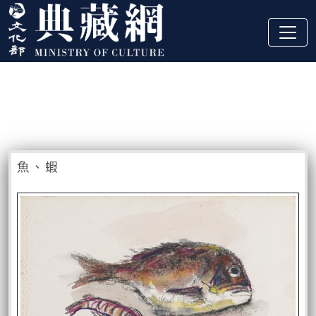
跳到主要內容
:::
藏品資訊
:::
魚、蝦