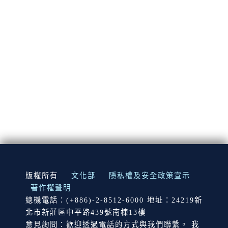
:::
版權所有
文化部
隱私權及安全政策宣示
著作權聲明
總機電話：(+886)-2-8512-6000 地址：24219新
北市新莊區中平路439號南棟13樓
意見詢問：歡迎透過電話的方式與我們聯繫。 我