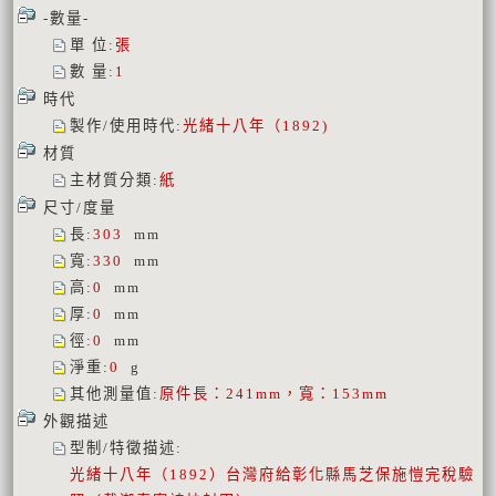
-數量-
單 位
:
張
數 量
:
1
時代
製作/使用時代
:
光緒十八年（1892)
材質
主材質分類
:
紙
尺寸/度量
長
:
303
mm
寬
:
330
mm
高
:
0
mm
厚
:
0
mm
徑
:
0
mm
淨重
:
0
g
其他測量值
:
原件長：241mm，寬：153mm
外觀描述
型制/特徵描述
:
光緒十八年（1892）台灣府給彰化縣馬芝保施愷完稅驗