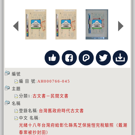
編號
編 目 號
:
AH000766-045
主題
分類1
:
古文書－民間文書
名稱
登錄名稱
:
台灣舊政府時代古文書
中文 名稱
:
光緒十八年台灣府給彰化縣馬芝保施愷完稅驗照（戴潮
春案被抄封田）