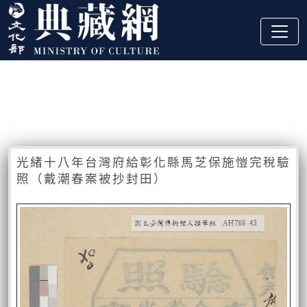
跳到主要內容
:::
藏品資訊
:::
光緒十八年台灣府給彰化縣馬芝保施愷完稅驗
照（戴潮春案被抄封田）