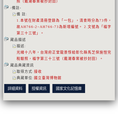
照（戴潮春案被抄封田）
-備註-
備 註
:
1.本號在財產清冊登錄為「一包」，清查時分為73件，
故AH766-2~AH766-73為新增編號。 2.文號為「福字
第三十三號」。
藏品描述
描述
:
光緒十八年，台灣府正堂龍景惇給彰化縣馬芝保施愷完
稅驗照，福字第三十三號（戴潮春案被抄封田）。
藏品典藏資訊
取得方式
:
接收
典藏單位
:
國立臺灣博物館
詳細資料
授權資訊
國家文化記憶庫