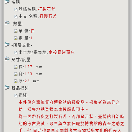
名稱
登錄名稱
:
打製石斧
中文 名稱
:
打製石斧
-數量-
單 位
:
件
數 量
:
1
-所屬文化-
出土地/採集地
:
南投廳崁頂庄
尺寸/度量
長
:
177
mm
寬
:
123
mm
厚
:
23
mm
藏品描述
描述
:
本件係台灣總督府博物館的接收品。採集者為森丑之
助，採集地點登錄為南投廳崁頂庄。
為一面帶石皮之打製石斧，刃部呈舌狀。臺博館日治時
期的考古典藏，最早奠立於任職於博物館的森丑之助之
手，他 同時也是早期開創考古遺物採集文化的代表人