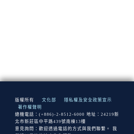
:::
版權所有
文化部
隱私權及安全政策宣示
著作權聲明
總機電話：(+886)-2-8512-6000 地址：24219新
北市新莊區中平路439號南棟13樓
意見詢問：歡迎透過電話的方式與我們聯繫。 我