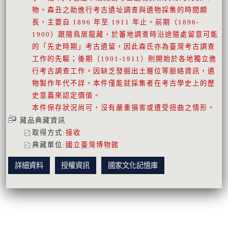
物。森丑之助進行考古遺址調查與遺物採集的時間頗
長，主要自 1896 年至 1911 年止。前期（1896-
1900）跟隨鳥居龍藏，於蕃地調查時沿途隨處留意可能
的「先史時期」考古遺留，因此森氏亦為臺灣考古調查
工作的先驅；後期（1901-1911）則開始於各地獨立進
行考古調查工作。因缺乏發掘出土層位等脈絡資訊，遺
物製作年代不詳，本件僅能就採集者在考古學史上的歷
史意義來認定價值。
本件保存狀況尚可，沒有嚴重損害或遭受扭曲之情形。
藏品典藏資訊
取得方式
:
接收
典藏單位
:
國立臺灣博物館
詳細資料
授權資訊
國家文化記憶庫