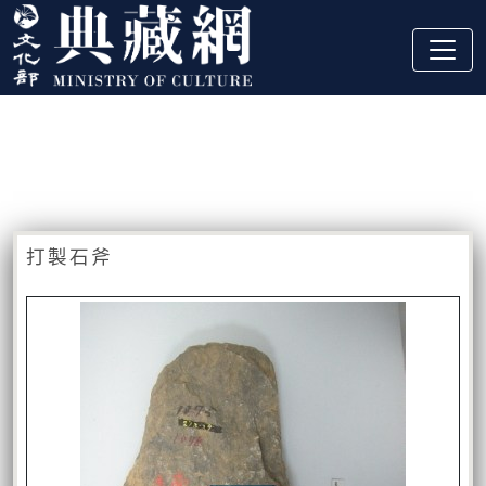
跳到主要內容
:::
藏品資訊
:::
打製石斧