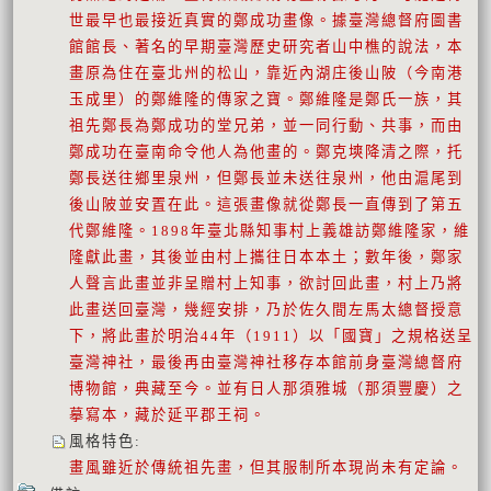
世最早也最接近真實的鄭成功畫像。據臺灣總督府圖書
館館長、著名的早期臺灣歷史研究者山中樵的說法，本
畫原為住在臺北州的松山，靠近內湖庄後山陂（今南港
玉成里）的鄭維隆的傳家之寶。鄭維隆是鄭氏一族，其
祖先鄭長為鄭成功的堂兄弟，並一同行動、共事，而由
鄭成功在臺南命令他人為他畫的。鄭克塽降清之際，托
鄭長送往鄉里泉州，但鄭長並未送往泉州，他由滬尾到
後山陂並安置在此。這張畫像就從鄭長一直傳到了第五
代鄭維隆。1898年臺北縣知事村上義雄訪鄭維隆家，維
隆獻此畫，其後並由村上攜往日本本土；數年後，鄭家
人聲言此畫並非呈贈村上知事，欲討回此畫，村上乃將
此畫送回臺灣，幾經安排，乃於佐久間左馬太總督授意
下，將此畫於明治44年（1911）以「國寶」之規格送呈
臺灣神社，最後再由臺灣神社移存本館前身臺灣總督府
博物館，典藏至今。並有日人那須雅城（那須豐慶）之
摹寫本，藏於延平郡王祠。
風格特色
:
畫風雖近於傳統祖先畫，但其服制所本現尚未有定論。