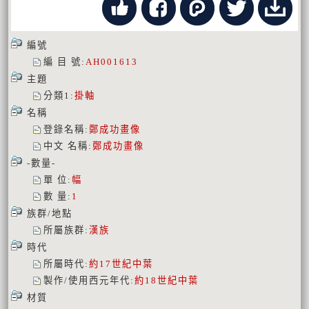
編號
編 目 號
:
AH001613
主題
分類1
:
掛軸
名稱
登錄名稱
:
鄭成功畫像
中文 名稱
:
鄭成功畫像
-數量-
單 位
:
幅
數 量
:
1
族群/地點
所屬族群
:
漢族
時代
所屬時代
:
約17世紀中葉
製作/使用西元年代
:
約18世紀中葉
材質