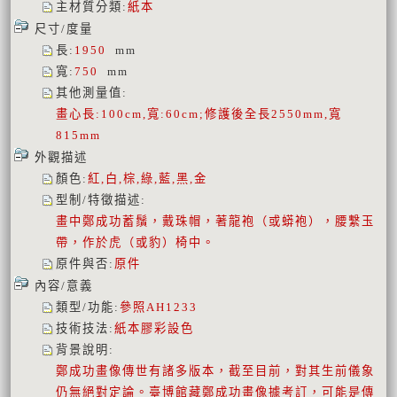
主材質分類
:
紙本
尺寸/度量
長
:
1950
mm
寬
:
750
mm
其他測量值
:
畫心長:100cm,寬:60cm;修護後全長2550mm,寬
815mm
外觀描述
顏色
:
紅,白,棕,綠,藍,黑,金
型制/特徵描述
:
畫中鄭成功蓄鬚，戴珠帽，著龍袍（或蟒袍），腰繫玉
帶，作於虎（或豹）椅中。
原件與否
:
原件
內容/意義
類型/功能
:
參照AH1233
技術技法
:
紙本膠彩設色
背景說明
:
鄭成功畫像傳世有諸多版本，截至目前，對其生前儀象
仍無絕對定論。臺博館藏鄭成功畫像據考訂，可能是傳