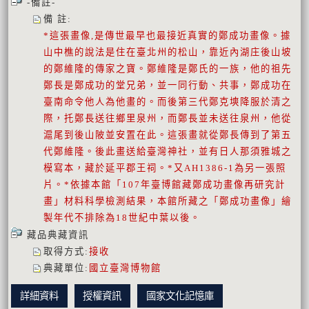
-備註-
備 註
:
*這張畫像,是傳世最早也最接近真實的鄭成功畫像。據
山中樵的說法是住在臺北州的松山，靠近內湖庄後山坡
的鄭維隆的傳家之寶。鄭維隆是鄭氏的一族，他的祖先
鄭長是鄭成功的堂兄弟，並一同行動、共事，鄭成功在
臺南命令他人為他畫的。而後第三代鄭克塽降服於清之
際，托鄭長送往鄉里泉州，而鄭長並未送往泉州，他從
滬尾到後山陂並安置在此。這張畫就從鄭長傳到了第五
代鄭維隆。後此畫送給臺灣神社，並有日人那須雅城之
模寫本，藏於延平郡王祠。*又AH1386-1為另一張照
片。*依據本館「107年臺博館藏鄭成功畫像再研究計
畫」材料科學檢測結果，本館所藏之「鄭成功畫像」繪
製年代不排除為18世紀中葉以後。
藏品典藏資訊
取得方式
:
接收
典藏單位
:
國立臺灣博物館
詳細資料
授權資訊
國家文化記憶庫