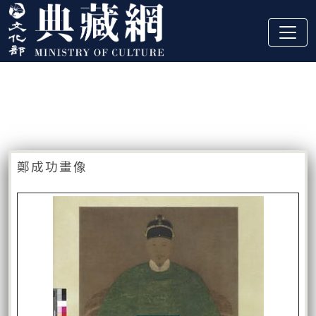
跳到主要內容
:::
藏品資訊
:::
鄭成功畫像