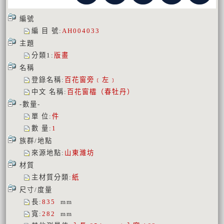
編號
編 目 號
:
AH004033
主題
分類1
:
版畫
名稱
登錄名稱
:
百花窗旁﹝左﹞
中文 名稱
:
百花窗櫺（春牡丹）
-數量-
單 位
:
件
數 量
:
1
族群/地點
來源地點
:
山東濰坊
材質
主材質分類
:
紙
尺寸/度量
長
:
835
mm
寬
:
282
mm