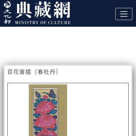
跳到主要內容
:::
藏品資訊
:::
百花窗櫺（春牡丹）