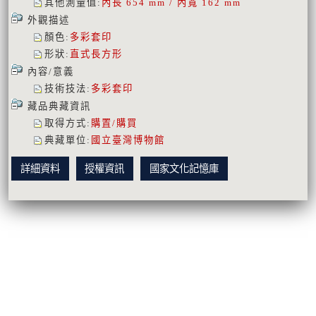
其他測量值
:
內長 654 mm / 內寬 162 mm
外觀描述
顏色
:
多彩套印
形狀
:
直式長方形
內容/意義
技術技法
:
多彩套印
藏品典藏資訊
取得方式
:
購置/購買
典藏單位
:
國立臺灣博物館
詳細資料
授權資訊
國家文化記憶庫