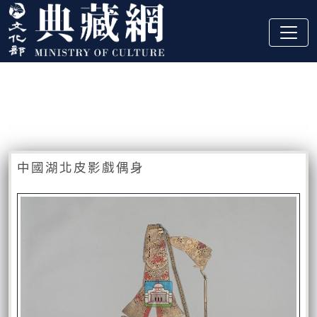
跳到主要內容
:::
藏品資訊
:::
中國湖北皮影戲偶身