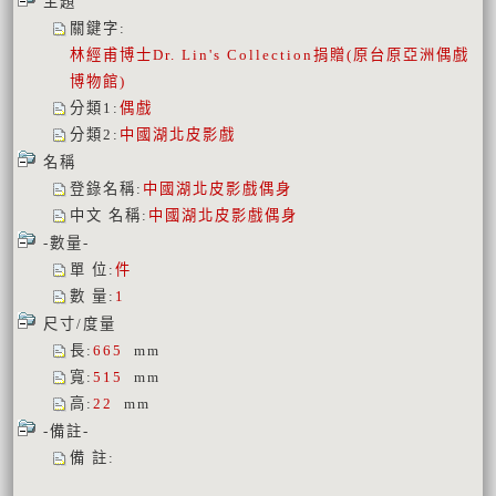
主題
關鍵字
:
林經甫博士Dr. Lin's Collection捐贈(原台原亞洲偶戲
博物館)
分類1
:
偶戲
分類2
:
中國湖北皮影戲
名稱
登錄名稱
:
中國湖北皮影戲偶身
中文 名稱
:
中國湖北皮影戲偶身
-數量-
單 位
:
件
數 量
:
1
尺寸/度量
長
:
665
mm
寬
:
515
mm
高
:
22
mm
-備註-
備 註
: