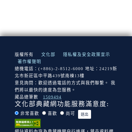
:::
版權所有
文化部
隱私權及安全政策宣示
著作權聲明
總機電話：(+886)-2-8512-6000 地址：24219新
北市新莊區中平路439號南棟13樓
意見詢問：歡迎透過電話的方式與我們聯繫。 我
們將以最快的速度為您服務。
藏品總筆數
1509494
文化部典藏網功能服務滿意度:
非常喜歡
喜歡
尚可
網站資料內容為典藏機關自行維運，藏品資料欄