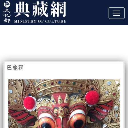
跳到主要內容
:::
藏品資訊
:::
巴龍獅