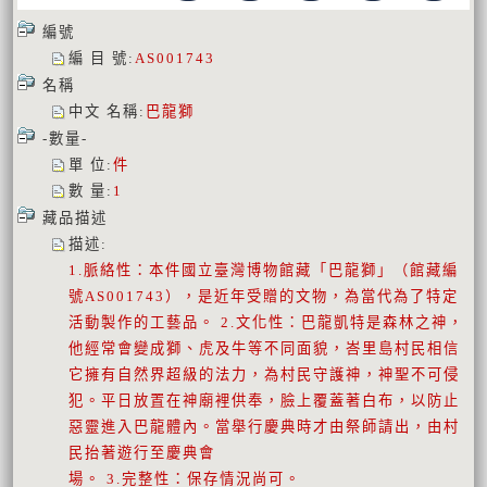
編號
編 目 號
:
AS001743
名稱
中文 名稱
:
巴龍獅
-數量-
單 位
:
件
數 量
:
1
藏品描述
描述
:
1.脈絡性：本件國立臺灣博物館藏「巴龍獅」（館藏編
號AS001743），是近年受贈的文物，為當代為了特定
活動製作的工藝品。 2.文化性：巴龍凱特是森林之神，
他經常會變成獅、虎及牛等不同面貌，峇里島村民相信
它擁有自然界超級的法力，為村民守護神，神聖不可侵
犯。平日放置在神廟裡供奉，臉上覆蓋著白布，以防止
惡靈進入巴龍體內。當舉行慶典時才由祭師請出，由村
民抬著遊行至慶典會
場。 3.完整性：保存情況尚可。