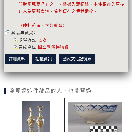
間財團蒐藏品」之一。根據入藏紀錄，本件踝飾的原持
有人為莫那魯道，係其僅存之傳世遺物。
（陳鈺茹撰，李莎莉審）
藏品典藏資訊
取得方式
:
接收
典藏單位
:
國立臺灣博物館
詳細資料
授權資訊
國家文化記憶庫
瀏覽過這件藏品的人，也瀏覽過