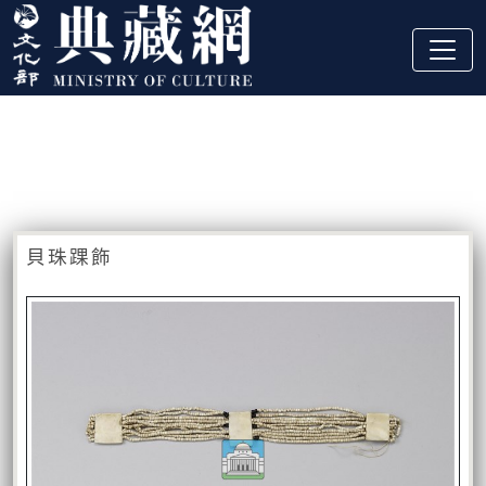
跳到主要內容
:::
藏品資訊
:::
貝珠踝飾