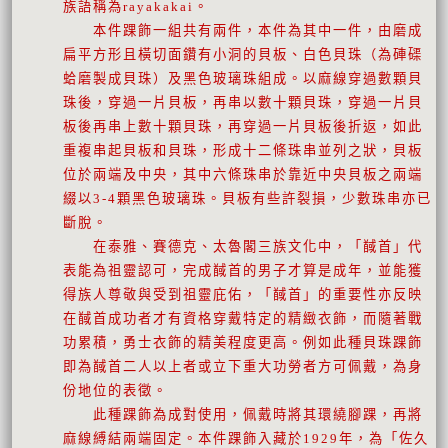
族語稱為rayakakai。
本件踝飾一組共有兩件，本件為其中一件，由磨成
扁平方形且橫切面鑽有小洞的貝板、白色貝珠（為硨磲
蛤磨製成貝珠）及黑色玻璃珠組成。以麻線穿過數顆貝
珠後，穿過一片貝板，再串以數十顆貝珠，穿過一片貝
板後再串上數十顆貝珠，再穿過一片貝板後折返，如此
重複串起貝板和貝珠，形成十二條珠串並列之狀，貝板
位於兩端及中央，其中六條珠串於靠近中央貝板之兩端
綴以3-4顆黑色玻璃珠。貝板有些許裂損，少數珠串亦已
斷脫。
在泰雅、賽德克、太魯閣三族文化中，「馘首」代
表能為祖靈認可，完成馘首的男子才算是成年，並能獲
得族人尊敬與受到祖靈庇佑，「馘首」的重要性亦反映
在馘首成功者才有資格穿戴特定的精緻衣飾，而隨著戰
功累積，勇士衣飾的精美程度更高。例如此種貝珠踝飾
即為馘首二人以上者或立下重大功勞者方可佩戴，為身
份地位的表徵。
此種踝飾為成對使用，佩戴時將其環繞腳踝，再將
麻線縛結兩端固定。本件踝飾入藏於1929年，為「佐久