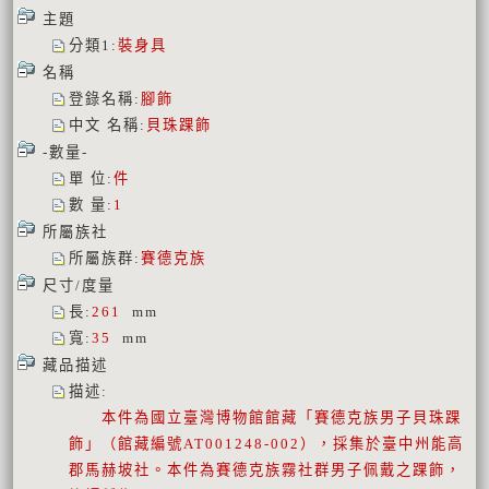
主題
分類1
:
裝身具
名稱
登錄名稱
:
腳飾
中文 名稱
:
貝珠踝飾
-數量-
單 位
:
件
數 量
:
1
所屬族社
所屬族群
:
賽德克族
尺寸/度量
長
:
261
mm
寬
:
35
mm
藏品描述
描述
:
本件為國立臺灣博物館館藏「賽德克族男子貝珠踝
飾」（館藏編號AT001248-002），採集於臺中州能高
郡馬赫坡社。本件為賽德克族霧社群男子佩戴之踝飾，