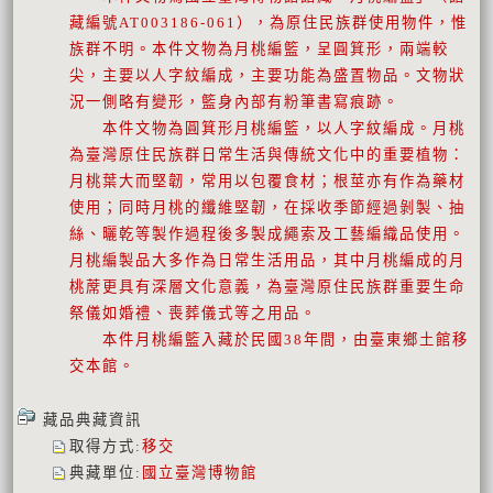
藏編號AT003186-061），為原住民族群使用物件，惟
族群不明。本件文物為月桃編籃，呈圓箕形，兩端較
尖，主要以人字紋編成，主要功能為盛置物品。文物狀
況一側略有變形，籃身內部有粉筆書寫痕跡。
本件文物為圓箕形月桃編籃，以人字紋編成。月桃
為臺灣原住民族群日常生活與傳統文化中的重要植物：
月桃葉大而堅韌，常用以包覆食材；根莖亦有作為藥材
使用；同時月桃的纖維堅韌，在採收季節經過剝製、抽
絲、曬乾等製作過程後多製成繩索及工藝編織品使用。
月桃編製品大多作為日常生活用品，其中月桃編成的月
桃蓆更具有深層文化意義，為臺灣原住民族群重要生命
祭儀如婚禮、喪葬儀式等之用品。
本件月桃編籃入藏於民國38年間，由臺東鄉土館移
交本館。
藏品典藏資訊
取得方式
:
移交
典藏單位
:
國立臺灣博物館