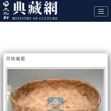
跳到主要內容
:::
藏品資訊
:::
月桃編籃