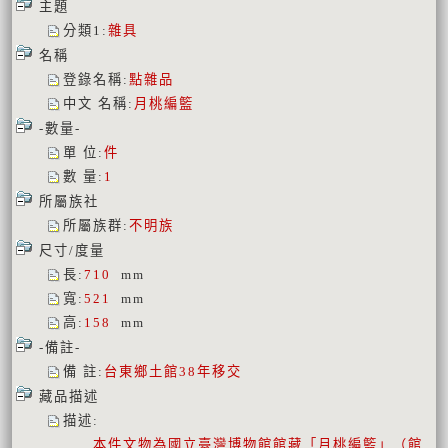
主題
分類1
:
雜具
名稱
登錄名稱
:
點雜品
中文 名稱
:
月桃編籃
-數量-
單 位
:
件
數 量
:
1
所屬族社
所屬族群
:
不明族
尺寸/度量
長
:
710
mm
寬
:
521
mm
高
:
158
mm
-備註-
備 註
:
台東鄉土館38年移交
藏品描述
描述
:
本件文物為國立臺灣博物館館藏「月桃編籃」（館