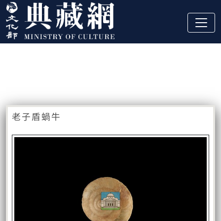
跳到主要內容
:::
藏品資訊
:::
老子盾蝸牛