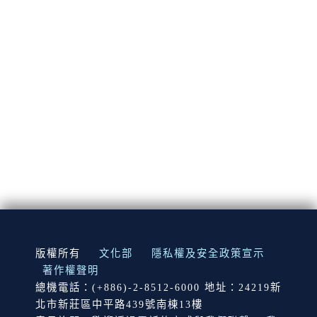
:::
版權所有
文化部
隱私權及安全政策宣示
著作權聲明
總機電話：(+886)-2-8512-6000 地址：24219新
北市新莊區中平路439號南棟13樓