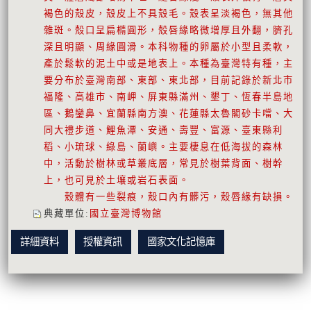
褐色的殼皮，殼皮上不具殼毛。殼表呈淡褐色，無其他
雜斑。殼口呈扁橢圓形，殼唇緣略微增厚且外翻，臍孔
深且明顯、周緣圓滑。本科物種的卵屬於小型且柔軟，
產於鬆軟的泥土中或是地表上。本種為臺灣特有種，主
要分布於臺灣南部、東部、東北部，目前記錄於新北市
福隆、高雄市、南岬、屏東縣滿州、墾丁、恆春半島地
區、鵝鑾鼻、宜蘭縣南方澳、花蓮縣太魯閣砂卡噹、大
同大禮步道、鯉魚潭、安通、壽豐、富源、臺東縣利
稻、小琉球、綠島、蘭嶼。主要棲息在低海拔的森林
中，活動於樹林或草叢底層，常見於樹葉背面、樹幹
上，也可見於土壤或岩石表面。
殼體有一些裂痕，殼口內有髒污，殼唇緣有缺損。
典藏單位
:
國立臺灣博物館
詳細資料
授權資訊
國家文化記憶庫