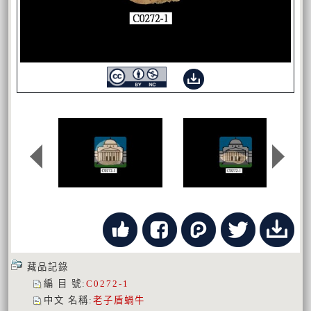
藏品記錄
編 目 號
:
C0272-1
中文 名稱
:
老子盾蝸牛