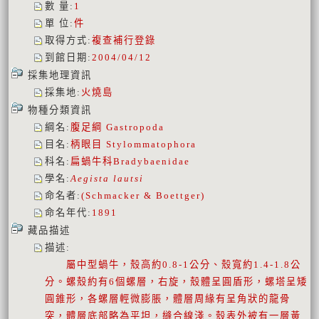
數 量
:
1
單 位
:
件
取得方式
:
複查補行登錄
到館日期
:
2004/04/12
採集地理資訊
採集地
:
火燒島
物種分類資訊
綱名
:
腹足綱
Gastropoda
目名
:
柄眼目
Stylommatophora
科名
:
扁蝸牛科
Bradybaenidae
學名
:
Aegista lautsi
命名者
:
(Schmacker & Boettger)
命名年代
:
1891
藏品描述
描述
:
屬中型蝸牛，殼高約0.8-1公分、殼寬約1.4-1.8公
分。螺殼約有6個螺層，右旋，殼體呈圓盾形，螺塔呈矮
圓錐形，各螺層輕微膨脹，體層周緣有呈角狀的龍骨
突，體層底部略為平坦，縫合線淺。殼表外被有一層黃