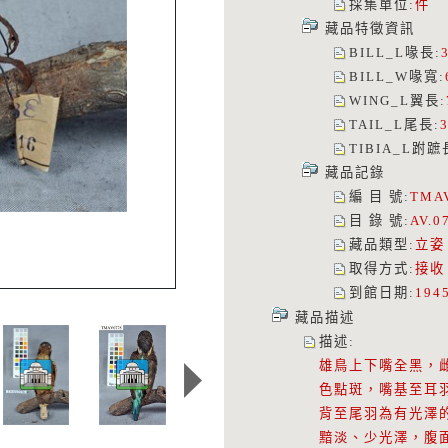
採集單位
:
件
藏品特徵資訊
BILL_L喙長
:
BILL_W喙寬
:
WING_L翼長
:
TAIL_L尾長
:
TIBIA_L跗蹠
藏品記錄
編 目 號
:
TMA
目 錄 號
:
AV.0
藏品類型
:
立姿
取得方式
:
接收
到館日期
:
194
藏品描述
描述
:
雄鳥上下嘴全黑，
色點斑，嘴基至耳
背至尾羽為有光澤
黯淡、少光澤，腹