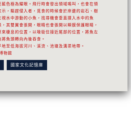
亮藍色極為耀眼。飛行時會發出領域鳴叫，也會在領
宣示，驅趕侵入者，覓食的時候會於岸邊的岩石、樹
注視水中游動的小魚，找尋機會垂直撲入水中的魚
候，其雙翼會張開，眼睛也會張開以瞬膜保護眼睛，
原來棲息的位置，以喙銜住接近尾部的位置，將魚左
後將魚頭轉向內後吞食。
平地至低海拔河川、溪流、池塘及溝渠地帶。
博物館
訊
國家文化記憶庫