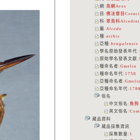
綱
:
鳥綱
Aves
目
:
佛法僧目
Coraci
科
:
翠鳥科
Alcedin
屬
:
Alcedo
種
:
atthis
亞種
:
bengalensis
學名原始發表年代
:
原始學名發表文獻
:
種命名者
:
Gmelin
種命名年代
:
1758
亞種命名者
:
Gmeli
亞種命名年代
:
178
俗名
中文俗名
:
魚狗
英文俗名
:
Com
藏品資料
藏品採集資訊
採集數量
:
1