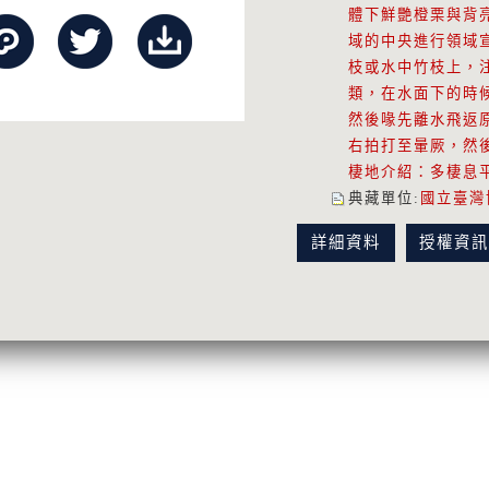
體下鮮艷橙栗與背
域的中央進行領域
枝或水中竹枝上，
類，在水面下的時
然後喙先離水飛返
右拍打至暈厥，然
棲地介紹：多棲息
典藏單位
:
國立臺灣
詳細資料
授權資