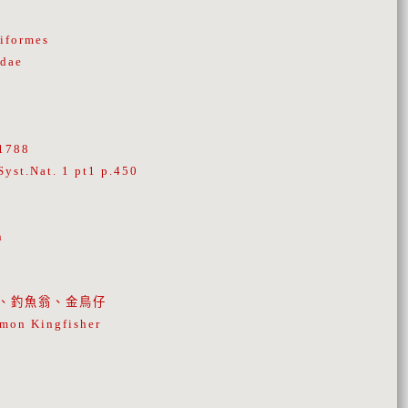
iformes
idae
1788
Syst.Nat. 1 pt1 p.450
n
8
、釣魚翁、金鳥仔
mon Kingfisher