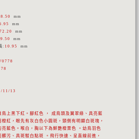
38.50
mm
6.95
mm
72.20
mm
39.50
mm
長
:
10.95
mm
V0778
778
5/11/13
雌鳥上黑下紅。腳紅色 ， 成鳥頭及翼翠綠、具亮藍
羽橙紅，眼先有灰白色小圓斑，頸側有明顯白斑塊，
的亮藍色。喉白，胸以下為鮮艷橙栗色 。幼鳥羽色
面髒污、具斑駁白點斑 。飛行快速、呈直線前進，