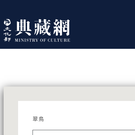
跳到主要內容
:::
藏品資訊
:::
翠鳥