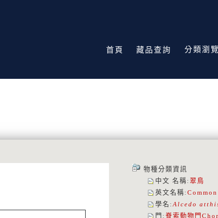
分類瀏
首頁
藏品查詢
物種分類資訊
中文 名稱
:
翠鳥
英文名稱
:
Common 
學名
:
Alcedo atthi
門
:
脊索動物門
Chor