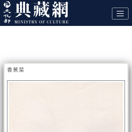
跳到主要內容
:::
藏品資訊
:::
香蕉菜