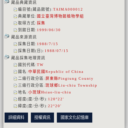
藏品典藏資訊
編目號(藏品館號)
:
TAIMA000012
典藏單位
:
國立臺灣博物館植物學組
取得方式
:
採集
到館日期
:
1999/06/30
藏品來源資訊
採集日期
:
1988/7/15
採集日期(日)
:
1988/07/15
藏品採集地理資訊
國別代碼
:
TW
國名
:
中華民國
Republic of China
二級行政分區
:
屏東縣
Pingtung County
三級行政分區
:
琉球鄉
Liu-chiu Township
地名
:
小琉球
Hsiao-liu-chiu
經度(度/分/秒)
:
120°22'
緯度(度/分/秒)
:
22°20'
詳細資料
授權資訊
國家文化記憶庫