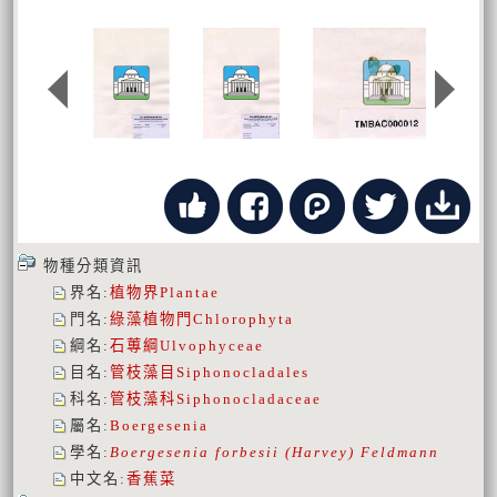
物種分類資訊
界名
:
植物界
Plantae
門名
:
綠藻植物門
Chlorophyta
綱名
:
石蓴綱
Ulvophyceae
目名
:
管枝藻目
Siphonocladales
科名
:
管枝藻科
Siphonocladaceae
屬名
:
Boergesenia
學名
:
Boergesenia forbesii (Harvey) Feldmann
中文名
:
香蕉菜