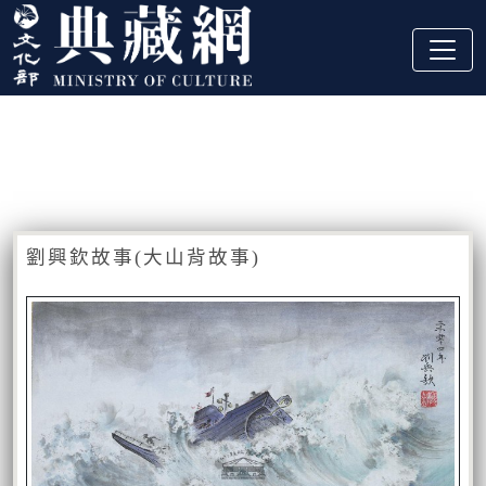
跳到主要內容
:::
藏品資訊
:::
劉興欽故事(大山背故事)