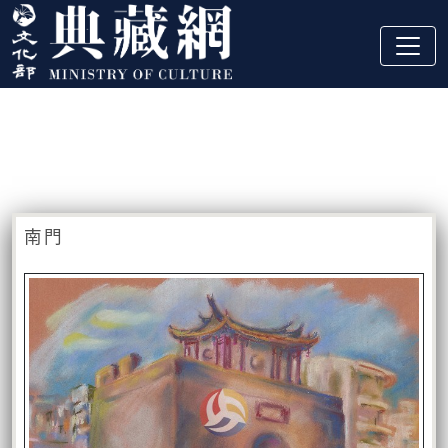
跳到主要內容
:::
藏品資訊
:::
南門